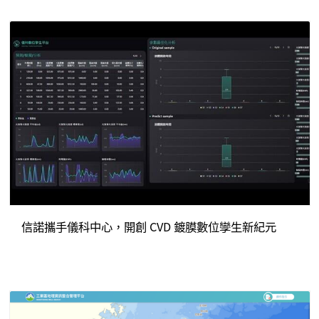
信諾攜手儀科中心，開創 CVD 鍍膜數位孿生新紀元