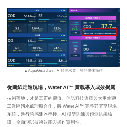
​​​​​​​▲AquaGuardian：AI預測水質，智能優化操作
從圖紙走進現場，Water AI™ 實戰導入成效揭露
技術落地，才是真正的價值。信諾科技選擇與大甲幼獅
工業區污水處理廠合作，將 Water AI™ 完整部署至現場
系統，進行跨感測器串接、AI 模型訓練與預測結果驗
證，全面測試技術效能與操作實用性。