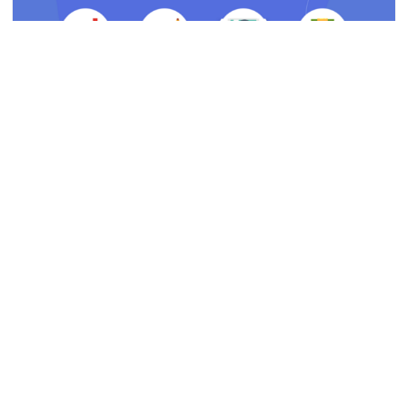
全台廢棄物管理新篇章！以數位轉型提升監管效能與決
策精準度