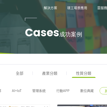
技
解決方案
環工場景應用
雲服
Cases
成功案例
全部
產業分類
性質分類
部
AI+IoT
管理系統
行動APP
數位典藏