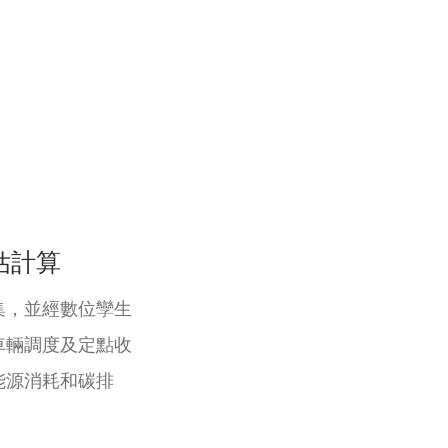
估計算
集，並經數位孿生
車輛調度及定點收
能源消耗和碳排