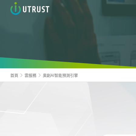
信諾科
首頁
雲服務
奧創AI智能預測引擎