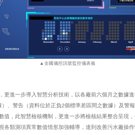
▲全國儀控訊號監控儀表板
，更進一步導入智慧分析技術，以各廠前六個月之數據進
據）、警告（資料位於正負2個標準差區間之數據）及警報
數值，此智慧檢核機制，更進一步將檢核結果整合呈現，
視各類測項異常數值情形加強輔導，達到改善污水廠操作