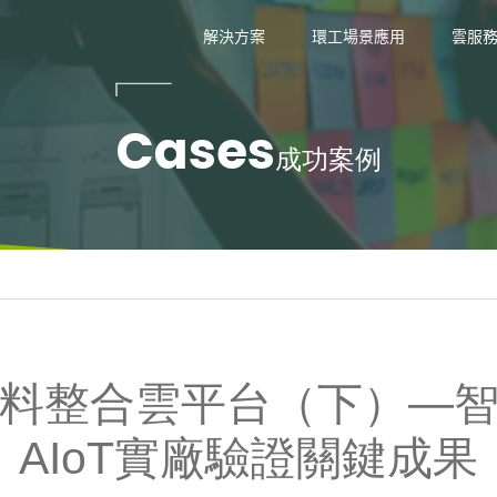
技
解決方案
環工場景應用
雲服
Cases
成功案例
料整合雲平台（下）—
AIoT實廠驗證關鍵成果